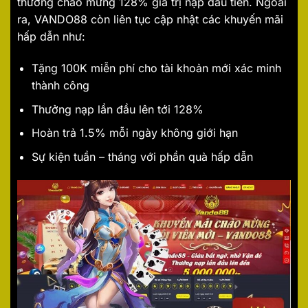
thưởng chào mừng 128% giá trị nạp đầu tiên. Ngoài
ra, VANDO88 còn liên tục cập nhật các khuyến mãi
hấp dẫn như:
Tặng 100K miễn phí cho tài khoản mới xác minh
thành công
Thưởng nạp lần đầu lên tới 128%
Hoàn trả 1.5% mỗi ngày không giới hạn
Sự kiện tuần – tháng với phần quà hấp dẫn