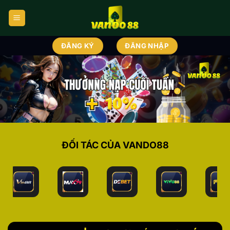
Bỏ
qua
nội
dung
ĐĂNG KÝ
ĐĂNG NHẬP
ĐỐI TÁC CỦA VANDO88