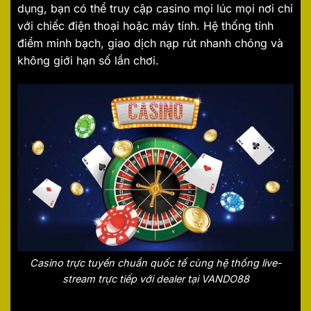
dụng, bạn có thể truy cập casino mọi lúc mọi nơi chỉ
với chiếc điện thoại hoặc máy tính. Hệ thống tính
điểm minh bạch, giao dịch nạp rút nhanh chóng và
không giới hạn số lần chơi.
Casino trực tuyến chuẩn quốc tế cùng hệ thống live-
stream trực tiếp với dealer tại VANDO88